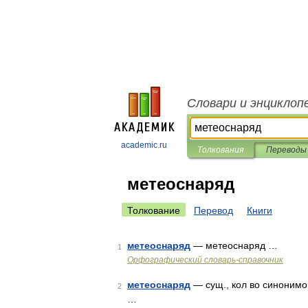
Словари и энциклоп
academic.ru
Толкования
Переводы
метеоснаряд
Толкование
Перевод
Книги
метеоснаряд
— метеоснаряд …
1
Орфографический словарь-справочник
метеоснаряд
— сущ., кол во синонимов
2
…