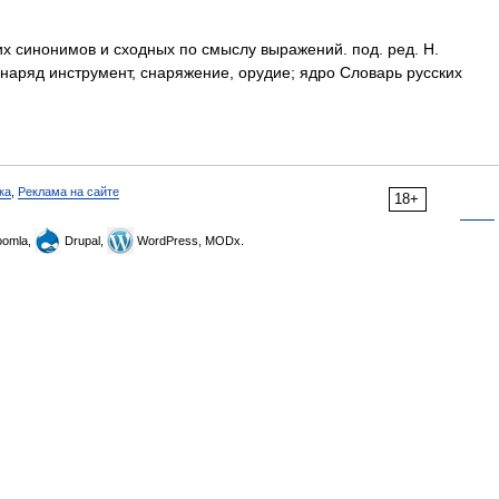
их синонимов и сходных по смыслу выражений. под. ред. Н.
снаряд инструмент, снаряжение, орудие; ядро Словарь русских
ка
,
Реклама на сайте
18+
omla,
Drupal,
WordPress, MODx.