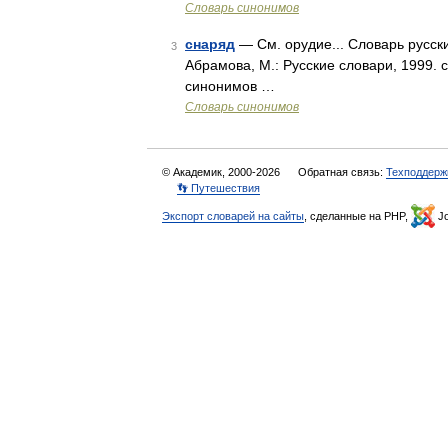
Словарь синонимов
снаряд
— См. орудие... Словарь русск
3
Абрамова, М.: Русские словари, 1999. 
синонимов …
Словарь синонимов
© Академик, 2000-2026
Обратная связь:
Техподдерж
👣 Путешествия
Экспорт словарей на сайты
, сделанные на PHP,
Jo